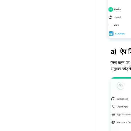
a) ऐप ड
प्लस बटन पर क
अनुभाग जोड़न